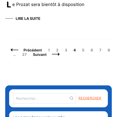
L
e Prozat sera bientôt à disposition
LIRE LA SUITE
Navigation
Page
Page
Page
Page
Page
Page
Page
Page
Précédent
1
2
3
4
5
6
7
8
des
Page
…
27
Suivant
articles
Rechercher :