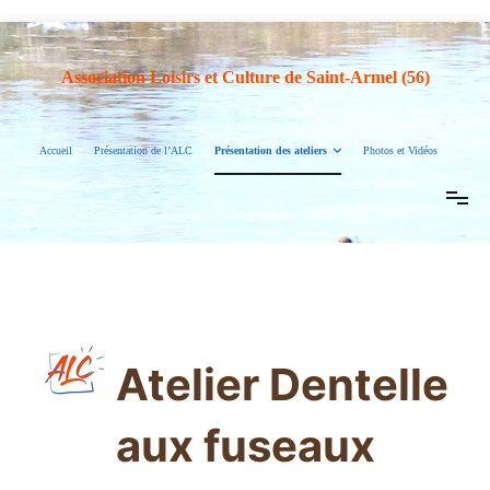
Association Loisirs et Culture de Saint-Armel (56)
Accueil
Présentation de l’ALC
Présentation des ateliers
Photos et Vidéos
Atelier Dentelle
aux fuseaux