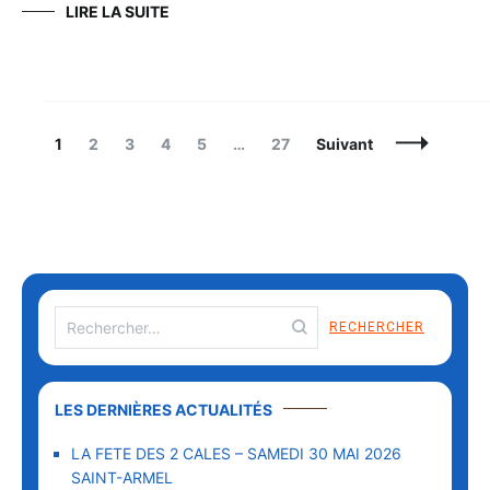
LIRE LA SUITE
Navigation
Page
Page
Page
Page
Page
Page
1
2
3
4
5
…
27
Suivant
des
articles
Rechercher :
LES DERNIÈRES ACTUALITÉS
LA FETE DES 2 CALES – SAMEDI 30 MAI 2026
SAINT-ARMEL