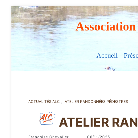
Aller
au
contenu
Association
Accueil
Prés
ACTUALITÉS ALC
,
ATELIER RANDONNÉES PÉDESTRES
ATELIER RA
Françoise Chevalier
06/11/2025