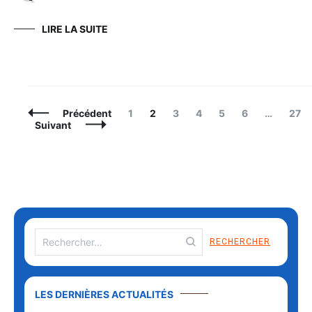
LIRE LA SUITE
Navigation
Page
Page
Page
Page
Page
Page
Page
Précédent
1
2
3
4
5
6
…
27
des
Suivant
articles
Rechercher :
LES DERNIÈRES ACTUALITÉS