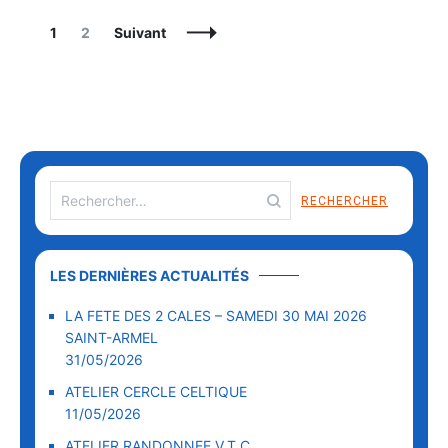
Navigation
Page
Page
1
2
Suivant
des
articles
Rechercher :
LES DERNIÈRES ACTUALITÉS
LA FETE DES 2 CALES – SAMEDI 30 MAI 2026
SAINT-ARMEL
31/05/2026
ATELIER CERCLE CELTIQUE
11/05/2026
ATELIER RANDONNEE V.T.C.