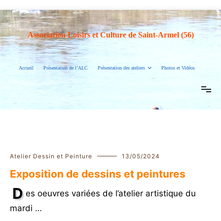
Aller
au
contenu
Association Loisirs et Culture de Saint-Armel (56)
Accueil
Présentation de l’ALC
Présentation des ateliers
Photos et Vidéos
Atelier Dessin et Peinture
13/05/2024
Exposition de dessins et peintures
D
es oeuvres variées de l’atelier artistique du
mardi …