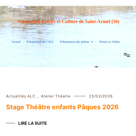
Aller
au
contenu
Association Loisirs et Culture de Saint-Armel (56)
Accueil
Présentation de l’ALC
Présentation des ateliers
Photos et Vidéos
Actualités ALC
,
Atelier Théatre
23/03/2026
Stage Théâtre enfants Pâques 2026
LIRE LA SUITE