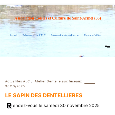
Aller
au
contenu
Association Loisirs et Culture de Saint-Armel (56)
Accueil
Présentation de l’ALC
Présentation des ateliers
Photos et Vidéos
Actualités ALC
,
Atelier Dentelle aux fuseaux
30/10/2025
LE SAPIN DES DENTELLIERES
R
endez-vous le samedi 30 novembre 2025