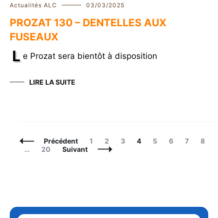
Actualités ALC
03/03/2025
PROZAT 130 – DENTELLES AUX
FUSEAUX
L
e Prozat sera bientôt à disposition
LIRE LA SUITE
Navigation
Page
Page
Page
Page
Page
Page
Page
Page
Précédent
1
2
3
4
5
6
7
8
des
Page
…
20
Suivant
articles