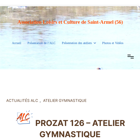
Association Loisirs et Culture de Saint-Armel (56)
Accueil
Présentation de l’ALC
Présentation des ateliers
Photos et Vidéos
ACTUALITÉS ALC
,
ATELIER GYMNASTIQUE
PROZAT 126 – ATELIER
GYMNASTIQUE