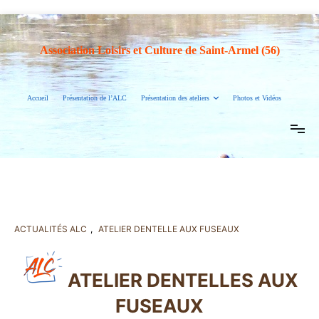
Association Loisirs et Culture de Saint-Armel (56)
Accueil
Présentation de l’ALC
Présentation des ateliers
Photos et Vidéos
ACTUALITÉS ALC
,
ATELIER DENTELLE AUX FUSEAUX
ATELIER DENTELLES AUX
FUSEAUX