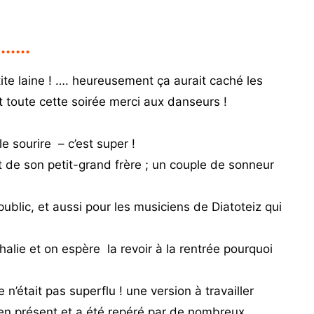
.....
e laine ! …. heureusement ça aurait caché les
 toute cette soirée m
erci aux danseurs !
e sourire – c’est super !
t de son petit-grand frère ; un couple de sonneur
ublic, et aussi pour les musiciens de Diatoteiz qui
alie et on espère la revoir à la rentrée pourquoi
n’était pas superflu ! une version à travailler
bien présent et a été repéré par de nombreux