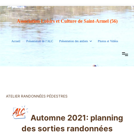
Association Loisirs et Culture de Saint-Armel (56)
Accueil
Présentation de l’ALC
Présentation des ateliers
Photos et Vidéos
ATELIER RANDONNÉES PÉDESTRES
Automne 2021: planning
des sorties randonnées