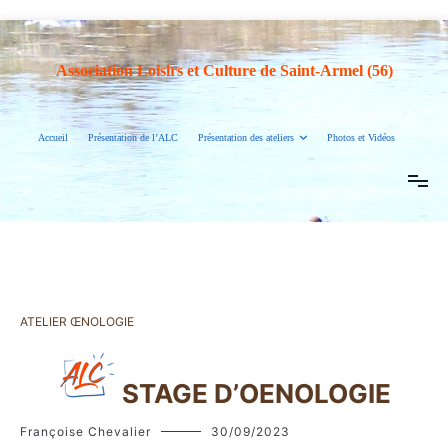
Association Loisirs et Culture de Saint-Armel (56)
Accueil
Présentation de l’ALC
Présentation des ateliers
Photos et Vidéos
ATELIER ŒNOLOGIE
STAGE D’OENOLOGIE
Françoise Chevalier
30/09/2023