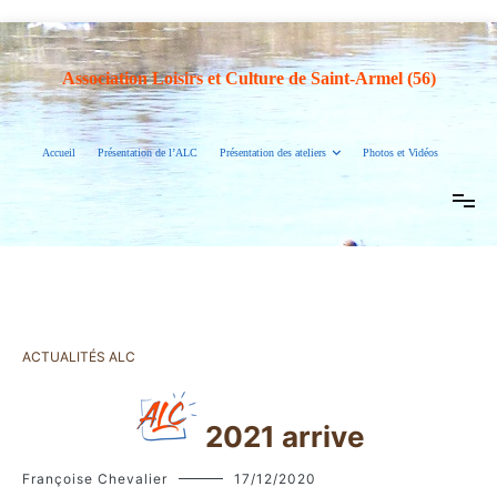
Association Loisirs et Culture de Saint-Armel (56)
Accueil
Présentation de l’ALC
Présentation des ateliers
Photos et Vidéos
ACTUALITÉS ALC
2021 arrive
Françoise Chevalier
17/12/2020