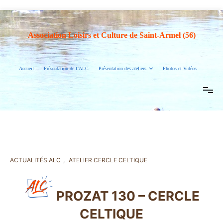
Association Loisirs et Culture de Saint-Armel (56)
Accueil
Présentation de l’ALC
Présentation des ateliers
Photos et Vidéos
ACTUALITÉS ALC
,
ATELIER CERCLE CELTIQUE
PROZAT 130 – CERCLE
CELTIQUE