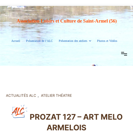
Association Loisirs et Culture de Saint-Armel (56)
Accueil
Présentation de l’ALC
Présentation des ateliers
Photos et Vidéos
ACTUALITÉS ALC
,
ATELIER THÉATRE
PROZAT 127 – ART MELO
ARMELOIS