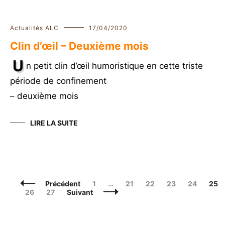
Actualités ALC
17/04/2020
Clin d’œil – Deuxième mois
U
n petit clin d’œil humoristique en cette triste
période de confinement
– deuxième mois
LIRE LA SUITE
Navigation
Page
Page
Page
Page
Page
Pag
Précédent
1
…
21
22
23
24
25
des
Page
Page
26
27
Suivant
articles