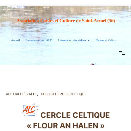
Association Loisirs et Culture de Saint-Armel (56)
Accueil
Présentation de l’ALC
Présentation des ateliers
Photos et Vidéos
ACTUALITÉS ALC
,
ATELIER CERCLE CELTIQUE
CERCLE CELTIQUE
« FLOUR AN HALEN »