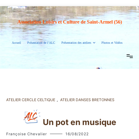
Association Loisirs et Culture de Saint-Armel (56)
Accueil
Présentation de l’ALC
Présentation des ateliers
Photos et Vidéos
ATELIER CERCLE CELTIQUE
,
ATELIER DANSES BRETONNES
Un pot en musique
Françoise Chevalier
16/08/2022