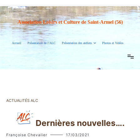
Association Loisirs et Culture de Saint-Armel (56)
Accueil
Présentation de l’ALC
Présentation des ateliers
Photos et Vidéos
ACTUALITÉS ALC
Dernières nouvelles….
Françoise Chevalier
17/03/2021