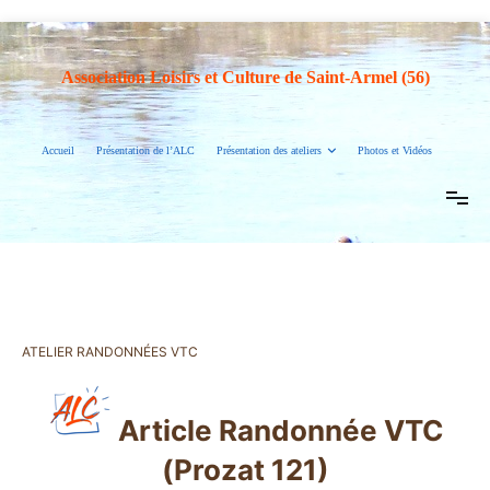
Association Loisirs et Culture de Saint-Armel (56)
Accueil
Présentation de l’ALC
Présentation des ateliers
Photos et Vidéos
ATELIER RANDONNÉES VTC
Article Randonnée VTC
(Prozat 121)