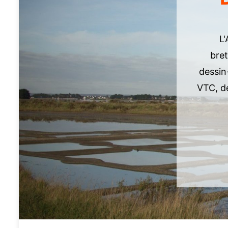
L'
bret
dessin
VTC, de