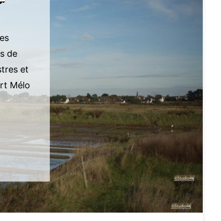
ses
rs de
tres et
Art Mélo