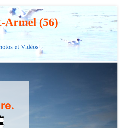
t-Armel (56)
hotos et Vidéos
re.